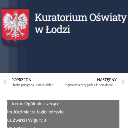
POPRZEDNI
NASTĘPNY
Fińska przygoda- ostatni dzień
Tegoroczna przygoda z kinem dobiegła końca
I Liceum Ogólnokształcące
im. Kazimierza Jagiellończyka
ul. Żwirki i Wigury 3