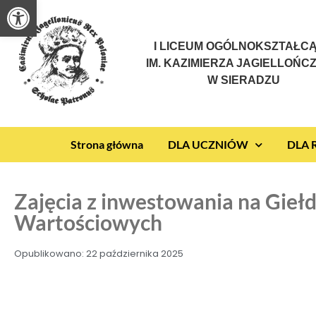
Otwórz pasek narzędzi
I LICEUM OGÓLNOKSZTAŁC
IM. KAZIMIERZA JAGIELLOŃC
W SIERADZU
Strona główna
DLA UCZNIÓW
DLA
Zajęcia z inwestowania na Gieł
Wartościowych
Opublikowano:
22 października 2025