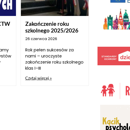
CTW
Zakończenie roku
szkolnego 2025/2026
26 czerwca 2026
szamy
Rok pełen sukcesów za
ystów
nami – uroczyste
w
zakończenie roku szkolnego
klas I–III
Czytaj więcej »