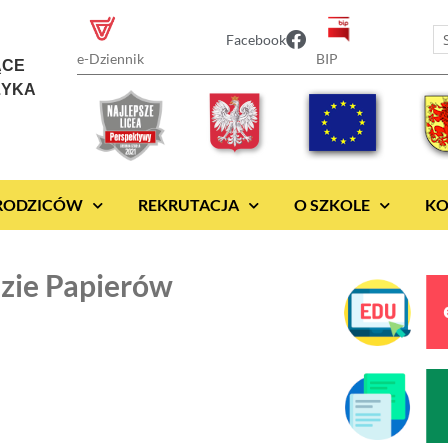
Facebook
BIP
e-Dziennik
ĄCE
ZYKA
 RODZICÓW
REKRUTACJA
O SZKOLE
KO
dzie Papierów