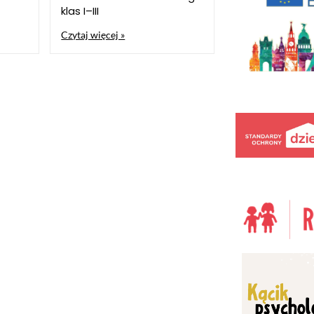
klas I–III
Czytaj więcej »