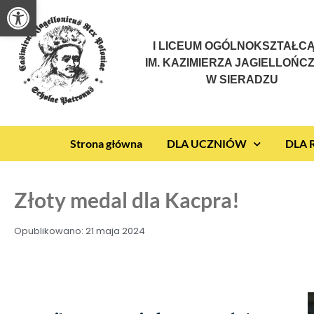
Otwórz pasek narzędzi
I LICEUM OGÓLNOKSZTAŁC
IM. KAZIMIERZA JAGIELLOŃC
W SIERADZU
Strona główna
DLA UCZNIÓW
DLA
Złoty medal dla Kacpra!
Opublikowano:
21 maja 2024