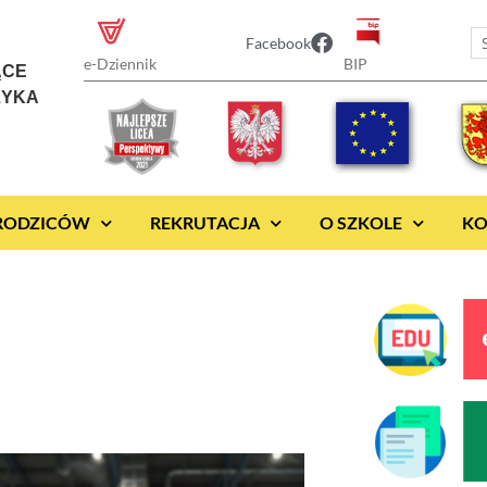
Facebook
BIP
e-Dziennik
ĄCE
ZYKA
 RODZICÓW
REKRUTACJA
O SZKOLE
KO