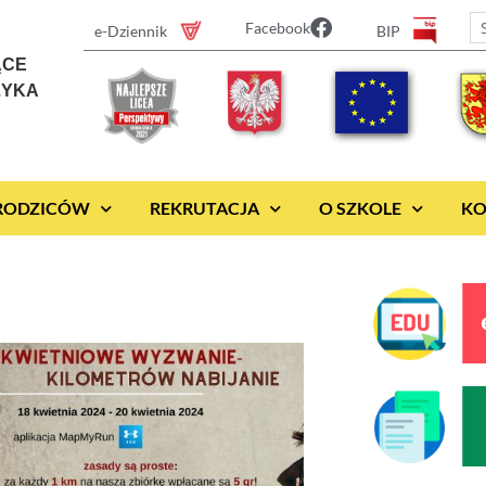
Facebook
e-Dziennik
BIP
ĄCE
ZYKA
 RODZICÓW
REKRUTACJA
O SZKOLE
KO