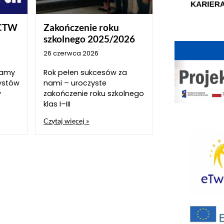
CTW
Zakończenie roku
szkolnego 2025/2026
26 czerwca 2026
szamy
Rok pełen sukcesów za
ystów
nami – uroczyste
w
zakończenie roku szkolnego
klas I–III
Czytaj więcej »