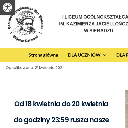
Otwórz pasek narzędzi
I LICEUM OGÓLNOKSZTAŁC
IM. KAZIMIERZA JAGIELLOŃC
W SIERADZU
Strona główna
DLA UCZNIÓW
DLA
Opublikowano:
21 kwietnia 2024
Od 18 kwietnia do 20 kwietnia
do godziny 23:59 rusza nasze