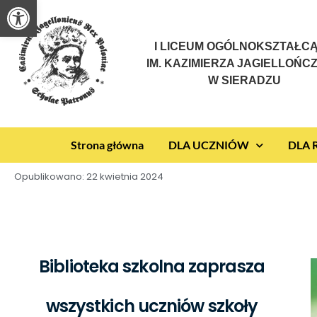
Otwórz pasek narzędzi
I LICEUM OGÓLNOKSZTAŁC
IM. KAZIMIERZA JAGIELLOŃC
W SIERADZU
Strona główna
DLA UCZNIÓW
DLA
Opublikowano:
22 kwietnia 2024
Biblioteka szkolna zaprasza
wszystkich uczniów szkoły