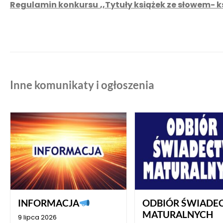
Regulamin konkursu
,,Tytuły książek ze słowem- k
Inne komunikaty i ogłoszenia
INFORMACJA
ODBIÓR ŚWIADE
MATURALNYCH
9 lipca 2026