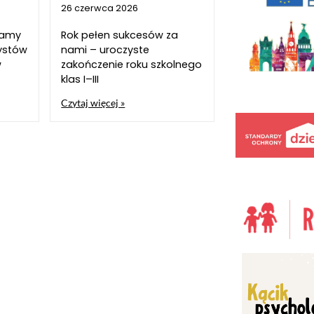
26 czerwca 2026
szamy
Rok pełen sukcesów za
ystów
nami – uroczyste
w
zakończenie roku szkolnego
klas I–III
Czytaj więcej »