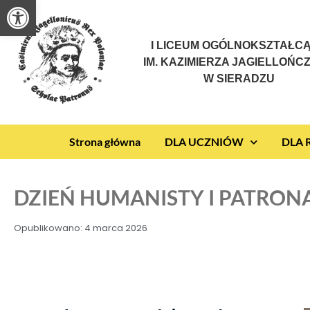
Otwórz pasek narzędzi
I LICEUM OGÓLNOKSZTAŁC
IM. KAZIMIERZA JAGIELLOŃC
W SIERADZU
Strona główna
DLA UCZNIÓW
DLA
DZIEŃ HUMANISTY I PATRON
Opublikowano:
4 marca 2026