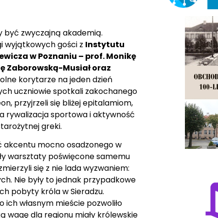
ły być zwyczajną akademią.
gi wyjątkowych gości z
Instytutu
iewicza w Poznaniu – prof. Monikę
ynę Zaborowską-Musiał oraz
zkolne korytarze na jeden dzień
rych uczniowie spotkali zakochanego
n, przyjrzeli się bliżej epitalamiom,
ała rywalizacja sportowa i aktywność
tarożytnej greki.
knąć akcentu mocno osadzonego w
były warsztaty poświęcone samemu
mierzyli się z nie lada wyzwaniem:
ch. Nie były to jednak przypadkowe
h pobyty króla w Sieradzu.
o ich własnym mieście pozwoliło
ką wagę dla regionu miały królewskie