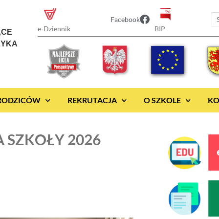
Facebook
BIP
e-Dziennik
ĄCE
ZYKA
 RODZICÓW
REKRUTACJA
O SZKOLE
KO
A SZKOŁY 2026