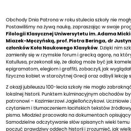
Obchody Dnia Patrona w roku stulecia szkoły nie mog
Postawiliśmy na żywą naukę, zapraszając w swoje pro
Filologii Klasycznej Uniwersytetu im. Adama Mick
Miazek-Męczyńską, prof. Piotra Beringa, dr Just
członków Koła Naukowego Klasyków
. Dzięki nim s
zamieniły się w rzymskie forum i grecką agorę, na któ
Katullusa, przekonali się, że dialog może być jak kameleo
epigramatom, elegiom i graffiti, zobaczyli, jak wygląd
fizyczna kobiet w starożytnej Grecji oraz odbyli lekcję s
Z okazji jubileuszu 100-lecia szkoły nie mogło zabra
lokalnej historii. Punktem kulminacyjnym obchodów 
patronowi – Kazimierzowi Jagiellończykowi. Uczniowie z
czytaniem i tłumaczeniem łacińskich tekstów źródłowy
pisma. Młodzież pracowała na dokumentach opisującyc
Samodzielne odczytywanie słów spisanych wieki temu 
poczuć prawdziwy oddech historii i zrozumieć, jak wiel