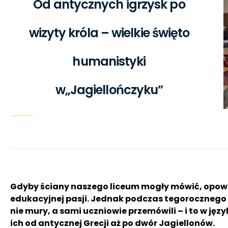
Od antycznych igrzysk po
wizyty króla – wielkie święto
humanistyki
w„Jagiellończyku”
Gdyby ściany naszego liceum mogły mówić, opowie
edukacyjnej pasji. Jednak podczas tegorocznego 
nie mury, a sami uczniowie przemówili – i to w jęz
ich od antycznej Grecji aż po dwór Jagiellonów.