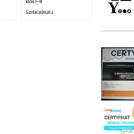
klas I–III
Czytaj więcej »