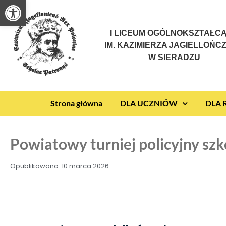
Otwórz pasek narzędzi
I LICEUM OGÓLNOKSZTAŁC
IM. KAZIMIERZA JAGIELLOŃC
W SIERADZU
Strona główna
DLA UCZNIÓW
DLA
Powiatowy turniej policyjny szk
Opublikowano:
10 marca 2026