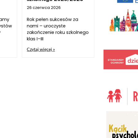
26 czerwca 2026
szamy
Rok pełen sukcesów za
ystów
nami – uroczyste
w
zakończenie roku szkolnego
klas I–III
Czytaj więcej »