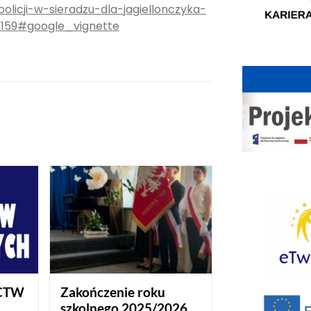
licji-w-sieradzu-dla-jagiellonczyka-
5159#google_vignette
CTW
Zakończenie roku
szkolnego 2025/2026