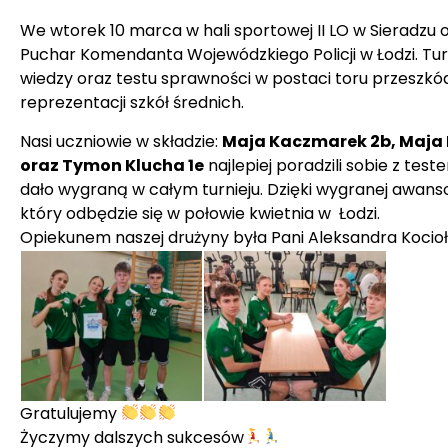
We wtorek 10 marca w hali sportowej II LO w Sieradzu 
Puchar Komendanta Wojewódzkiego Policji w Łodzi. Turn
wiedzy oraz testu sprawności w postaci toru przeszkód
reprezentacji szkół średnich.
Nasi uczniowie w składzie:
Maja Kaczmarek 2b, Maja 
oraz Tymon Klucha 1e
najlepiej poradzili sobie z te
dało wygraną w całym turnieju. Dzięki wygranej awans
który odbędzie się w połowie kwietnia w Łodzi.
Opiekunem naszej drużyny była Pani Aleksandra Kocio
Gratulujemy
Życzymy dalszych sukcesów