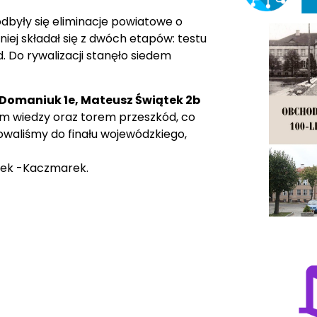
odbyły się eliminacje powiatowe o
iej składał się z dwóch etapów: testu
. Do rywalizacji stanęło siedem
Domaniuk 1e, Mateusz Świątek 2b
stem wiedzy oraz torem przeszkód, co
owaliśmy do finału wojewódzkiego,
łek -Kaczmarek.