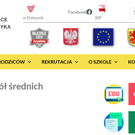
Facebook
BIP
e-Dziennik
ĄCE
ZYKA
 RODZICÓW
REKRUTACJA
O SZKOLE
KO
ół średnich