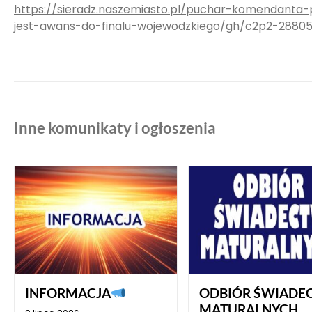
https://sieradz.naszemiasto.pl/puchar-komendanta-po
jest-awans-do-finalu-wojewodzkiego/gh/c2p2-2880
Inne komunikaty i ogłoszenia
INFORMACJA
ODBIÓR ŚWIADE
MATURALNYCH