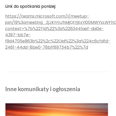
Link do spotkania poniżej:
https://teams.microsoft.com/l/meetup-
join/19%3ameeting_ZjJkYmJhMjQtYjExYi00MWYxLWFhO
context=%7b%22Tid%22%3a%2263441aef-da0e-
4397-bb7e-
f9d4705e963b%22%2c%22Oid%22%3a%224c6cfdfd-
2461-44dd-8be0-78bff89734b7%22%7d
Inne komunikaty i ogłoszenia