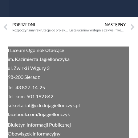
POPRZEDNI
NASTĘPNY
Rozpoczynamy rekrutację do projektu „Młodzi dla ziemi-Ziemia dla młodych! Wspólnie zawalczmy o lepsze jutro”!
Lista uczniów wstępnie zakwalifikowanych do I mobilności w ramach projektu „Młodzi dla ziemi-Ziemia dla młodych! Wspólnie zawalczmy o lepsze jutro”
I Liceum Ogólnokształcące
im. Kazimierza Jagiellończyka
ul. Żwirki i Wigury 3
98-200 Sieradz
Tel. 43 827-14-25
Tel. kom. 501 192 842
sekretariat@edu.lojagiellonczyk.pl
facebook.com/lojagiellonczyk
Biuletyn Informacji Publicznej
Obowiązek informacyjny