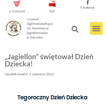
Facebook
e-Dziennik
BIP
I Liceum
Ogólnokształcące
im. Kazimierza
Jagiellończyka
w Sieradzu
„Jagiellon” świętował Dzień
Dziecka!
Opublikowano:
2 czerwca 2022
Tegoroczny Dzień Dziecka