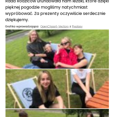
Rada Rodziców ufundowała nam leżaki, które dzięki
pięknej pogodzie mogliśmy natychmiast
wypróbować. Za prezenty oczywiście serdecznie
dziękujemy.
Grafika wprowadzająca:
OpenClipart-Vectors
z
Pixabay