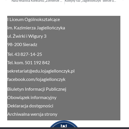
Nasz finalista Konkursu „Żołnierze Wyklęci Obudźcie Polskę!”
Kolejny raz „Jagiellończyk” bierze udział w Tygodniu Konstytucyjnym
I Liceum Ogólnokształcące
im. Kazimierza Jagiellończyka
ul. Żwirki i Wigury 3
98-200 Sieradz
Tel. 43 827-14-25
Tel. kom. 501 192 842
sekretariat@edu.lojagiellonczyk.pl
facebook.com/lojagiellonczyk
Biuletyn Informacji Publicznej
Obowiązek informacyjny
Deklaracja dostępności
Archiwalna wersja strony