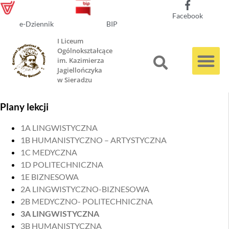
Facebook
e-Dziennik
BIP
I Liceum
Ogólnokształcące
im. Kazimierza
Jagiellończyka
w Sieradzu
Plany lekcji
1A LINGWISTYCZNA
1B HUMANISTYCZNO – ARTYSTYCZNA
1C MEDYCZNA
1D POLITECHNICZNA
1E BIZNESOWA
2A LINGWISTYCZNO-BIZNESOWA
2B MEDYCZNO- POLITECHNICZNA
3A LINGWISTYCZNA
3B HUMANISTYCZNA