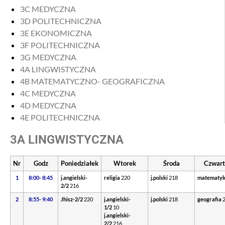
3C MEDYCZNA
3D POLITECHNICZNA
3E EKONOMICZNA
3F POLITECHNICZNA
3G MEDYCZNA
4A LINGWISTYCZNA
4B MATEMATYCZNO- GEOGRAFICZNA
4C MEDYCZNA
4D MEDYCZNA
4E POLITECHNICZNA
3A LINGWISTYCZNA
Nr
Godz
Poniedziałek
Wtorek
Środa
Czwart
1
8:00- 8:45
j.angielski-
religia
220
j.polski
218
matematy
2/2
216
2
8:55- 9:40
Jhisz-2/2
220
j.angielski-
j.polski
218
geografia
1/2
10
j.angielski-
2/2
216