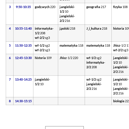
3
9:50-10:35
godz.wych
220
j.angielski-
geografia
217
fizyka
108
1/2
10
j.angielski-
2/2
216
4
10:55-11:40
informatyka-
j.polski
218
J_i_kultura
218
historia
10
1/2
208
wf-2/2
sg3
5
11:50-12:35
wf-1/2
sg2
matematyka
118
matematyka
118
Jhisz
-1/2
1
wf-2/2
sg3
wf-2/2
sg3
6
12:45-13:30
historia
109
Jhisz
-1/2
220
wf-1/2
sg2
j.angielski-
informatyka-
1/2
10
2/2
208
j.angielski-
2/2
216
7
13:40-14:25
j.angielski-
wf-1/2
sg2
j.angielski-
1/2
10
j.angielski-
1/2
10
2/2
216
j.angielski-
2/2
216
8
14:30-15:15
biologia
22