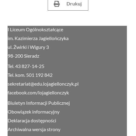
Drukuj
I Liceum Ogólnokształcące
im. Kazimierza Jagiellończyka
ul. Żwirki i Wigury 3
98-200 Sieradz
Tel. 43 827-14-25
Tel. kom. 501 192 842
sekretariat@edu.lojagiellonczyk.pl
facebook.com/lojagiellonczyk
Biuletyn Informacji Publicznej
Obowiązek informacyjny
Deklaracja dostępności
Archiwalna wersja strony